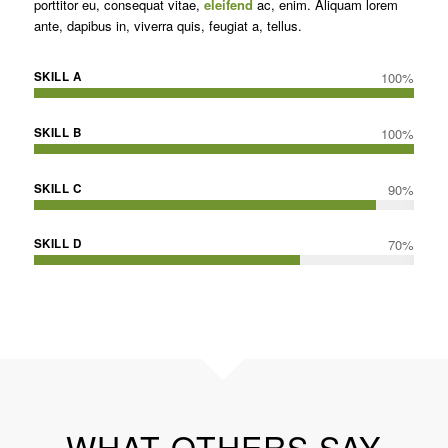
porttitor eu, consequat vitae,
eleifend
ac, enim. Aliquam lorem
ante, dapibus in, viverra quis, feugiat a, tellus.
SKILL A
100
%
SKILL B
100
%
SKILL C
90
%
SKILL D
70
%
WHAT OTHERS SAY